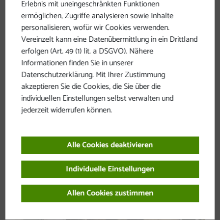
Garderobe von Verschmutzungen reinigen. Im
Erlebnis mit uneingeschränkten Funktionen
ermöglichen, Zugriffe analysieren sowie Inhalte
Restaurant ist Ihr Hund natürlich ebenfalls herzlich
personalisieren, wofür wir Cookies verwenden.
willkommen.
Vereinzelt kann eine Datenübermittlung in ein Drittland
Pro Nacht werden EUR 12,- pro Hund verrechnet;
erfolgen (Art. 49 (1) lit. a DSGVO). Nähere
ohne Futter.
Informationen finden Sie in unserer
Datenschutzerklärung. Mit Ihrer Zustimmung
Unser Spezialangebot für Hund und Herrchen: Bei
akzeptieren Sie die Cookies, die Sie über die
mindestens 4 Übernachtungen mit erweiterter
individuellen Einstellungen selbst verwalten und
Halbpension im Sporthotel Parcours ist im Zeitraum
jederzeit widerrufen können.
von von 08.06.-03.07.26 und von 14.09.-30.09.26 die
Mitnahme eines Hundes pro Person im Hotel GRATIS.
Alle Cookies deaktivieren
Individuelle Einstellungen
Allen Cookies zustimmen