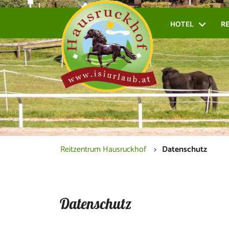
Inhalt [1]
Navigation [2]
HOTEL
R
Hote
Reitzentrum Hausruckhof
Datenschutz
Datenschutz
Datenschutz