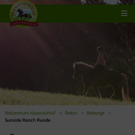
Inhalt [1]
Navigation [2]
Haupt
Reitzentrum Hausruckhof
Reiten
Reitwege
Sunside Ranch Runde
Sunside Ranch Runde